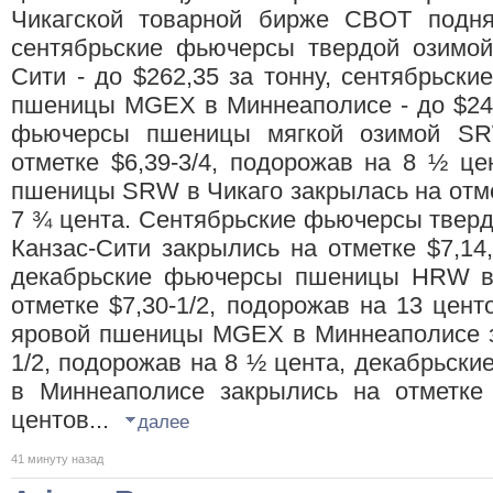
Чикагской товарной бирже CBOT поднял
сентябрьские фьючерсы твердой озимо
Сити - до $262,35 за тонну, сентябрьск
пшеницы MGEХ в Миннеаполисе - до $249
фьючерсы пшеницы мягкой озимой SR
отметке $6,39-3/4, подорожав на 8 ½ ц
пшеницы SRW в Чикаго закрылась на отмет
7 ¾ цента. Сентябрьские фьючерсы твер
Канзас-Сити закрылись на отметке $7,14
декабрьские фьючерсы пшеницы HRW в 
отметке $7,30-1/2, подорожав на 13 цен
яровой пшеницы MGEХ в Миннеаполисе за
1/2, подорожав на 8 ½ цента, декабрьс
в Миннеаполисе закрылись на отметке 
центов...
далее
41 минуту назад